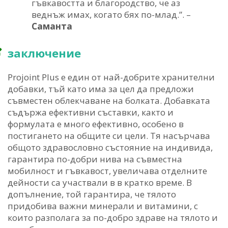
гъвкавостта и благородство, че аз
веднъж имах, когато бях по-млад.”. –
Саманта
заключение
Projoint Plus е един от най-добрите хранителни
добавки, тъй като има за цел да предложи
съвместен облекчаване на болката. Добавката
съдържа ефективни съставки, както и
формулата е много ефективно, особено в
постигането на общите си цели. Тя насърчава
общото здравословно състояние на индивида,
гарантира по-добри нива на съвместна
мобилност и гъвкавост, увеличава отделните
дейности са участвали в в кратко време. В
допълнение, той гарантира, че тялото
придобива важни минерали и витамини, с
които разполага за по-добро здраве на тялото и