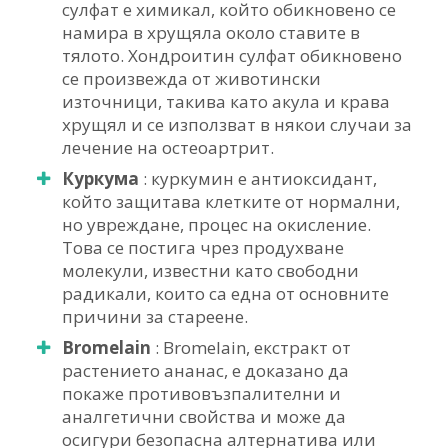
сулфат е химикал, който обикновено се
намира в хрущяла около ставите в
тялото. Хондроитин сулфат обикновено
се произвежда от животински
източници, такива като акула и крава
хрущял и се използват в някои случаи за
лечение на остеоартрит.
Куркума
: куркумин е антиоксидант,
който защитава клетките от нормални,
но увреждане, процес на окисление.
Това се постига чрез продухване
молекули, известни като свободни
радикали, които са една от основните
причини за стареене.
Bromelain
: Bromelain, екстракт от
растението ананас, е доказано да
покаже противовъзпалителни и
аналгетични свойства и може да
осигури безопасна алтернатива или