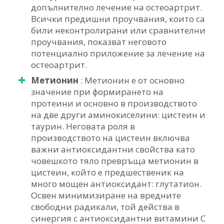
допълнително лечение на остеоартрит.
Всички предишни проучвания, които са
били неконтролирани или сравнителни
проучвания, показват неговото
потенциално приложение за лечение на
остеоартрит.
Метионин
: Метионин е от основно
значение при формирането на
протеини и основно в производството
на две други аминокиселини: цистеин и
таурин. Неговата роля в
производството на цистеин включва
важни антиоксидантни свойства като
човешкото тяло превръща метионин в
цистеин, който е предшественик на
много мощен антиоксидант: глутатион.
Освен минимизиране на вредните
свободни радикали, той действа в
синергия с антиоксидантни витамини С