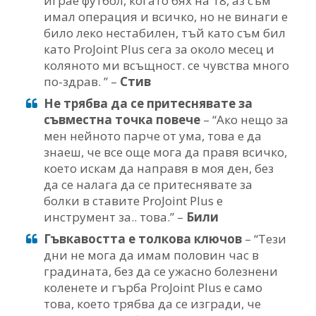
играе футбол, когато бях на 18, аз съм
имал операция и всичко, но не винаги е
било леко нестабилен, тъй като съм бил
като ProJoint Plus сега за около месец и
коляното ми всъщност. се чувства много
по-здрав. ” –
Стив
Не трябва да се притеснявате за
съвместна точка повече
– “Ако нещо за
мен нейното парче от ума, това е да
знаеш, че все още мога да правя всичко,
което искам да направя в моя ден, без
да се налага да се притеснявате за
болки в ставите ProJoint Plus е
инструмент за.. това.” –
Били
Гъвкавостта е толкова ключов
– “Тези
дни не мога да имам половин час в
градината, без да се ужасно болезнени
коленете и гърба ProJoint Plus е само
това, което трябва да се изгради, че