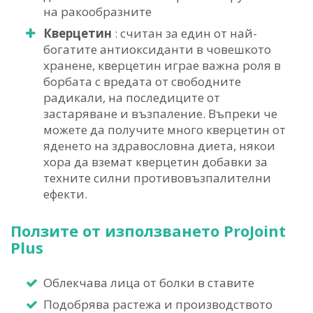
на ракообразните
Кверцетин
: считан за един от най-
богатите антиоксиданти в човешкото
хранене, кверцетин играе важна роля в
борбата с вредата от свободните
радикали, на последиците от
застаряване и възпаление. Въпреки че
можете да получите много кверцетин от
яденето на здравословна диета, някои
хора да вземат кверцетин добавки за
техните силни противовъзпалителни
ефекти.
Ползите от използването ProJoint
Plus
Облекчава лица от болки в ставите
Подобрява растежа и производството