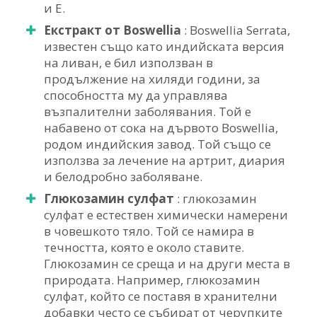
и Е.
Екстракт от Boswellia
: Boswellia Serrata,
известен също като индийската версия
на ливан, е бил използван в
продължение на хиляди години, за
способността му да управлява
възпалителни заболявания. Той е
набавено от сока на дървото Boswellia,
родом индийския завод. Той също се
използва за лечение на артрит, диария
и белодробно заболяване.
Глюкозамин сулфат
: глюкозамин
сулфат е естествен химически намерени
в човешкото тяло. Той се намира в
течността, която е около ставите.
Глюкозамин се среща и на други места в
природата. Например, глюкозамин
сулфат, който се поставя в хранителни
добавки често се събират от черупките