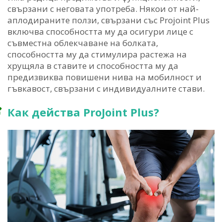
свързани с неговата употреба. Някои от най-
аплодираните ползи, свързани със Projoint Plus
включва способността му да осигури лице с
съвместна облекчаване на болката,
способността му да стимулира растежа на
хрущяла в ставите и способността му да
предизвиква повишени нива на мобилност и
гъвкавост, свързани с индивидуалните стави.
Как действа ProJoint Plus?