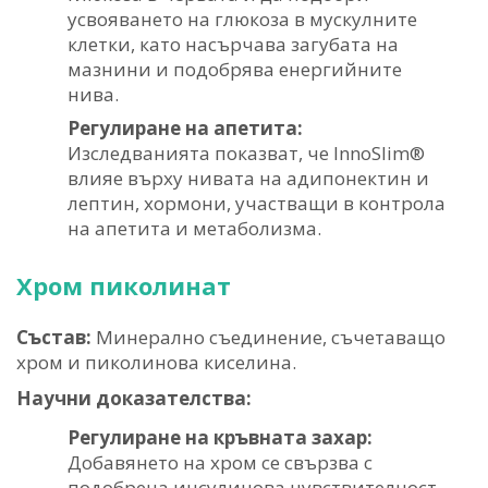
усвояването на глюкоза в мускулните
клетки, като насърчава загубата на
мазнини и подобрява енергийните
нива.
Регулиране на апетита:
Изследванията показват, че InnoSlim®
влияе върху нивата на адипонектин и
лептин, хормони, участващи в контрола
на апетита и метаболизма.
Хром пиколинат
Състав:
Минерално съединение, съчетаващо
хром и пиколинова киселина.
Научни доказателства:
Регулиране на кръвната захар:
Добавянето на хром се свързва с
подобрена инсулинова чувствителност