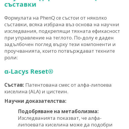
съставки
Формулата на PhenQ се състои от няколко
съставки, всяка избрана въз основа на научни
изследвания, подкрепящи тяхната ефикасност
при управление на теглото. По-долу е даден
задълбочен поглед върху тези компоненти и
проучванията, които потвърждават техните
роли:
α-Lacys Reset®
Състав:
Патентована смес от алфа-липоева
киселина (ALA) и цистеин.
Научни доказателства:
Подобряване на метаболизма:
Изследванията показват, че алфа-
липоевата киселина може да подобри