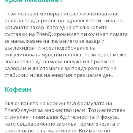
Този основен минерал играе жизненоважна
роля за поддържане на здравословни нива на
кръвната захар. Като една от ключовите
съставки на PhenQ, хромният пиколинат помага
за намаляване на желанието за захар и
въглехидрати чрез подобряване на
инсулиновата чувствителност. Този ефект може
значително да намали ненужния прием на
калории и да спомогне за поддържането на
стабилни нива на енергия през целия ден.
Кофеин
Включването на кофеин във формулата на
PhenQ служи за множество цели. Този естествен
стимулант повишава бдителността и фокуса,
като същевременно засилва термогенезата и
окисляването на мазнините. Внимателно