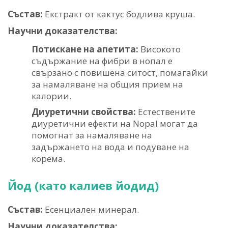
Състав:
Екстракт от кактус бодлива круша.
Научни доказателства:
Потискане на апетита:
Високото
съдържание на фибри в нопал е
свързано с повишена ситост, помагайки
за намаляване на общия прием на
калории.
Диуретични свойства:
Естествените
диуретични ефекти на Nopal могат да
помогнат за намаляване на
задържането на вода и подуване на
корема.
Йод (като калиев йодид)
Състав:
Есенциален минерал.
Научни доказателства: