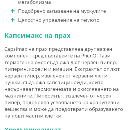
метаболизма
Подобрено запазване на мускулите
Цялостно управление на теглото
Капсимакс на прах
Capsimax на прах представлява друг важен
компонент сред съставките на PhenQ. Тази
термогенна смес съдържа лют червен пипер,
пиперин, кофеин и ниацин. Екстрактът от лют
червен пипер, извлечен от червени люти
чушки, съдържа капсаициноиди, които
насърчават термогенезата и окисляването на
мазнините. Пиперинът, извлечен от черен
пипер, подобрява усвояването на хранителни
вещества и може да предотврати образуването
на нови мастни клетки.
Хром пиколинат