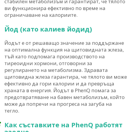
стабилен метаболизъм и гарантират, че тялото
ви функционира ефективно по време на
ограничаване на калориите.
Йод (като калиев йодид)
Йодът е от решаващо значение за поддържане
на оптимална функция на щитовидната жлеза,
тъй като подпомага производството на
тиреоидни хормони, отговорни за
регулирането на метаболизма. Здравата
щитовидна жлеза гарантира, че тялото ви може
ефективно да гори калории и да превръща
храната в енергия. Йодът в PhenQ помага за
предотвратяване на бавен метаболизъм, който
може да попречи на прогреса на загуба на
тегло.
Как съставките на PhenQ работят
заедно