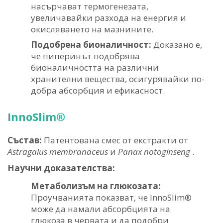
насърчават термогенезата,
увеличавайки разхода на енергия и
окисляването на мазнините.
Подобрена бионаличност:
Доказано е,
че пиперинът подобрява
бионаличността на различни
хранителни вещества, осигурявайки по-
добра абсорбция и ефикасност.
InnoSlim®
Състав:
Патентована смес от екстракти от
Astragalus membranaceus
и
Panax notoginseng
.
Научни доказателства:
Метаболизъм на глюкозата:
Проучванията показват, че InnoSlim®
може да намали абсорбцията на
глюкоза в червата и да подобри