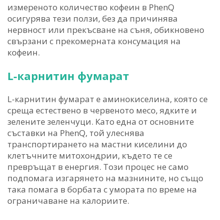
измереното количество кофеин в PhenQ
осигурява тези ползи, без да причинява
нервност или прекъсване на съня, обикновено
свързани с прекомерната консумация на
кофеин.
L-карнитин фумарат
L-карнитин фумарат е аминокиселина, която се
среща естествено в червеното месо, ядките и
зелените зеленчуци. Като една от основните
съставки на PhenQ, той улеснява
транспортирането на мастни киселини до
клетъчните митохондрии, където те се
превръщат в енергия. Този процес не само
подпомага изгарянето на мазнините, но също
така помага в борбата с умората по време на
ограничаване на калориите.