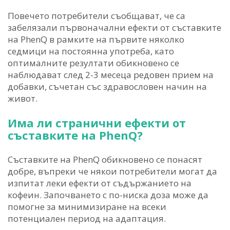
Повечето потребители съобщават, че са
забелязали първоначални ефекти от съставките
на PhenQ в рамките на първите няколко
седмици на постоянна употреба, като
оптималните резултати обикновено се
наблюдават след 2-3 месеца редовен прием на
добавки, съчетан със здравословен начин на
живот.
Има ли странични ефекти от
съставките на PhenQ?
Съставките на PhenQ обикновено се понасят
добре, въпреки че някои потребители могат да
изпитат леки ефекти от съдържанието на
кофеин. Започването с по-ниска доза може да
помогне за минимизиране на всеки
потенциален период на адаптация.