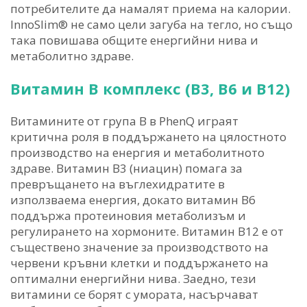
потребителите да намалят приема на калории.
InnoSlim® не само цели загуба на тегло, но също
така повишава общите енергийни нива и
метаболитно здраве.
Витамин B комплекс (B3, B6 и B12)
Витамините от група B в PhenQ играят
критична роля в поддържането на цялостното
производство на енергия и метаболитното
здраве. Витамин B3 (ниацин) помага за
превръщането на въглехидратите в
използваема енергия, докато витамин B6
поддържа протеиновия метаболизъм и
регулирането на хормоните. Витамин B12 е от
съществено значение за производството на
червени кръвни клетки и поддържането на
оптимални енергийни нива. Заедно, тези
витамини се борят с умората, насърчават