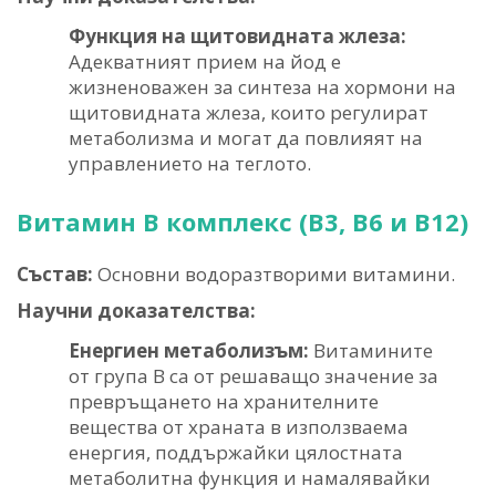
Функция на щитовидната жлеза:
Адекватният прием на йод е
жизненоважен за синтеза на хормони на
щитовидната жлеза, които регулират
метаболизма и могат да повлияят на
управлението на теглото.
Витамин B комплекс (B3, B6 и B12)
Състав:
Основни водоразтворими витамини.
Научни доказателства:
Енергиен метаболизъм:
Витамините
от група В са от решаващо значение за
превръщането на хранителните
вещества от храната в използваема
енергия, поддържайки цялостната
метаболитна функция и намалявайки