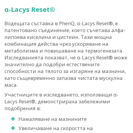
α-Lacys Reset®
Водещата съставка в PhenQ, α-Lacys Reset®, е
патентовано съединение, което съчетава алфа-
липоева киселина и цистеин. Тази мощна
комбинация действа чрез ускоряване на
метаболизма и повишаване на термогенезата.
Изследванията показват, че α-Lacys Reset® може
значително да подобри естествените
способности на тялото за изгаряне на мазнини,
като същевременно запазва чистата мускулна
маса.
Участниците в изследването, използващи α-
Lacys Reset®, демонстрираха забележими
подобрения в:
Намаляване на мазнините
Увеличаване на скоростта на