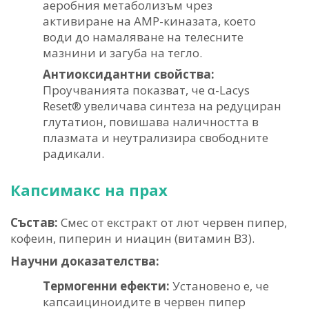
аеробния метаболизъм чрез
активиране на AMP-киназата, което
води до намаляване на телесните
мазнини и загуба на тегло.
Антиоксидантни свойства:
Проучванията показват, че α-Lacys
Reset® увеличава синтеза на редуциран
глутатион, повишава наличността в
плазмата и неутрализира свободните
радикали.
Капсимакс на прах
Състав:
Смес от екстракт от лют червен пипер,
кофеин, пиперин и ниацин (витамин B3).
Научни доказателства:
Термогенни ефекти:
Установено е, че
капсаициноидите в червен пипер