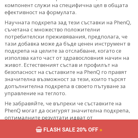
компонент служи на специфична цел в общата
ефективност на формулата.
Научната подкрепа зад тези съставки на PhenQ,
съчетана с множество положителни
потребителски преживявания, предполага, че
тази добавка може да бъде ценен инструмент в
подкрепа на целите за отслабване, когато се
използва като част от здравословния начин на
живот. Естественият състав и профилът на
безопасност на съставките на PhenQ го правят
значителна възможност за тези, които търсят
допълнителна подкрепа в своето пътуване за
управление на теглото.
Не забравяйте, че въпреки че съставките на
PhenQ могат да осигурят значителна подкрепа,
оптималните резултати идват от
комбинирането на добавки с правилно хранене
FLASH SALE 20% OFF
»
и редовна физическа активност. Както при