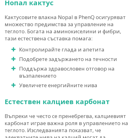
Нопал кактус
Кактусовите влакна Nopal в PhenQ осигуряват
множество предимства за управление на
теглото. Богата на аминокиселини и фибри,
тази естествена съставка помага:
Контролирайте глада и апетита
Подобрете задържането на течности
Поддържа здравословен отговор на
възпалението
Увеличете енергийните нива
Естествен калциев карбонат
Въпреки че често се пренебрегва, калциевият
карбонат играе важна роля в управлението на
теглото. Изследванията показват, че
адекватните нива на калций могат да