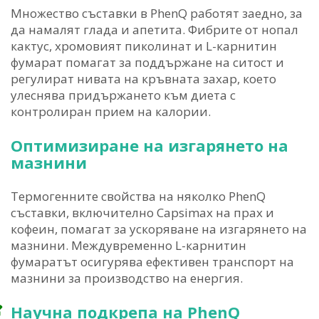
Множество съставки в PhenQ работят заедно, за
да намалят глада и апетита. Фибрите от нопал
кактус, хромовият пиколинат и L-карнитин
фумарат помагат за поддържане на ситост и
регулират нивата на кръвната захар, което
улеснява придържането към диета с
контролиран прием на калории.
Оптимизиране на изгарянето на
мазнини
Термогенните свойства на няколко PhenQ
съставки, включително Capsimax на прах и
кофеин, помагат за ускоряване на изгарянето на
мазнини. Междувременно L-карнитин
фумаратът осигурява ефективен транспорт на
мазнини за производство на енергия.
Научна подкрепа на PhenQ