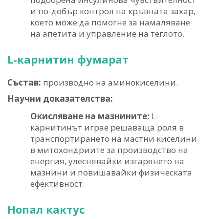
и по-добър контрол на кръвната захар,
което може да помогне за намаляване
на апетита и управление на теглото.
L-карнитин фумарат
Състав:
производно на аминокиселини.
Научни доказателства:
Окисляване на мазнините:
L-
карнитинът играе решаваща роля в
транспортирането на мастни киселини
в митохондриите за производство на
енергия, улеснявайки изгарянето на
мазнини и повишавайки физическата
ефективност.
Нопал кактус