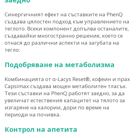
Синергичният ефект на съставките на PhenQ
създава цялостен подход към управлението на
теглото. Всеки компонент допълва останалите,
създавайки многостранно решение, което се
отнася до различни аспекти на загубата на
тегло:
Подобряване на метаболизма
Комбинацията от α-Lacys Reset®, кофеин и прах
Capsimax създава мощен метаболитен тласък.
Тези съставки на PhenQ работят заедно, за да
увеличат естествения капацитет на тялото за
изгаряне на калории, дори по време на
периоди на почивка.
Контрол на апетита