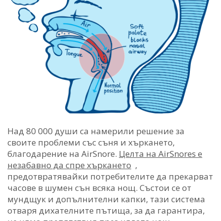
Над 80 000 души са намерили решение за
своите проблеми със съня и хъркането,
благодарение на AirSnore.
Целта на AirSnores е
незабавно да спре хъркането
,
предотвратявайки потребителите да прекарват
часове в шумен сън всяка нощ. Състои се от
мундщук и допълнителни капки, тази система
отваря дихателните пътища, за да гарантира,