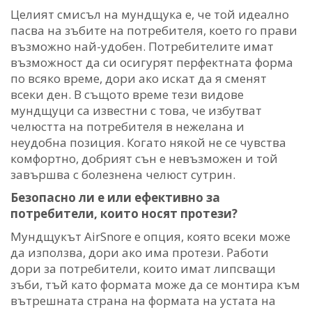
Целият смисъл на мундщука е, че той идеално
пасва на зъбите на потребителя, което го прави
възможно най-удобен. Потребителите имат
възможност да си осигурят перфектната форма
по всяко време, дори ако искат да я сменят
всеки ден. В същото време тези видове
мундщуци са известни с това, че избутват
челюстта на потребителя в нежелана и
неудобна позиция. Когато някой не се чувства
комфортно, добрият сън е невъзможен и той
завършва с болезнена челюст сутрин.
Безопасно ли е или ефективно за
потребители, които носят протези?
Мундщукът AirSnore е опция, която всеки може
да използва, дори ако има протези. Работи
дори за потребители, които имат липсващи
зъби, тъй като формата може да се монтира към
вътрешната страна на формата на устата на