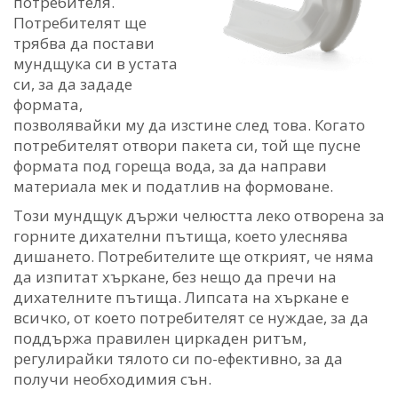
потребителя.
Потребителят ще
трябва да постави
мундщука си в устата
си, за да зададе
формата,
позволявайки му да изстине след това. Когато
потребителят отвори пакета си, той ще пусне
формата под гореща вода, за да направи
материала мек и податлив на формоване.
Този мундщук държи челюстта леко отворена за
горните дихателни пътища, което улеснява
дишането. Потребителите ще открият, че няма
да изпитат хъркане, без нещо да пречи на
дихателните пътища. Липсата на хъркане е
всичко, от което потребителят се нуждае, за да
поддържа правилен циркаден ритъм,
регулирайки тялото си по-ефективно, за да
получи необходимия сън.