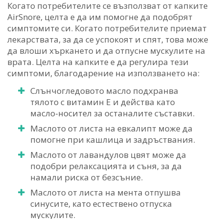
Когато потребителите се възползват от капките
AirSnore, целта е да им помогне да подобрят
симптомите си. Когато потребителите приемат
лекарствата, за да се успокоят и спят, това може
да влоши хъркането и да отпусне мускулите на
врата. Целта на капките е да регулира тези
симптоми, благодарение на използването на:
Слънчогледовото масло подхранва
тялото с витамин Е и действа като
масло-носител за останалите съставки.
Маслото от листа на евкалипт може да
помогне при кашлица и задръствания.
Маслото от лавандулов цвят може да
подобри релаксацията и съня, за да
намали риска от безсъние.
Маслото от листа на мента отпушва
синусите, като естествено отпуска
мускулите.