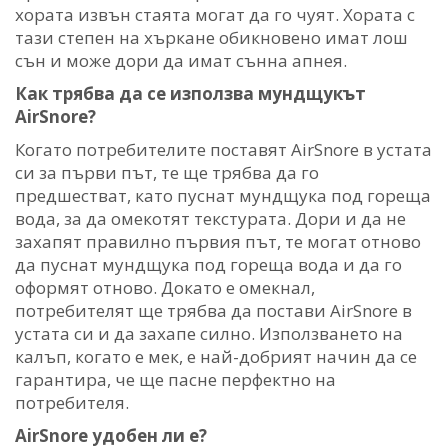
хората извън стаята могат да го чуят. Хората с
тази степен на хъркане обикновено имат лош
сън и може дори да имат сънна апнея.
Как трябва да се използва мундщукът
AirSnore?
Когато потребителите поставят AirSnore в устата
си за първи път, те ще трябва да го
предшестват, като пуснат мундщука под гореща
вода, за да омекотят текстурата. Дори и да не
захапят правилно първия път, те могат отново
да пуснат мундщука под гореща вода и да го
оформят отново. Докато е омекнал,
потребителят ще трябва да постави AirSnore в
устата си и да захапе силно. Използването на
калъп, когато е мек, е най-добрият начин да се
гарантира, че ще пасне перфектно на
потребителя.
AirSnore удобен ли е?