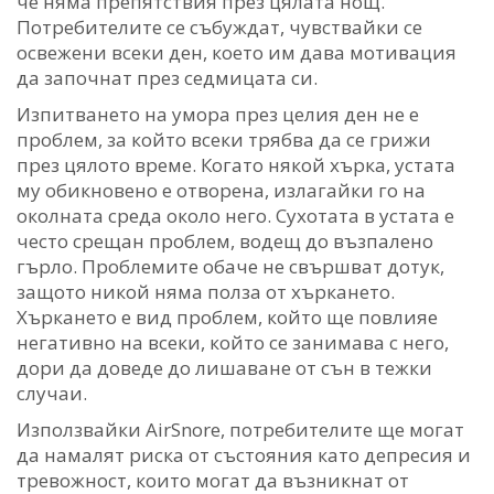
че няма препятствия през цялата нощ.
Потребителите се събуждат, чувствайки се
освежени всеки ден, което им дава мотивация
да започнат през седмицата си.
Изпитването на умора през целия ден не е
проблем, за който всеки трябва да се грижи
през цялото време. Когато някой хърка, устата
му обикновено е отворена, излагайки го на
околната среда около него. Сухотата в устата е
често срещан проблем, водещ до възпалено
гърло. Проблемите обаче не свършват дотук,
защото никой няма полза от хъркането.
Хъркането е вид проблем, който ще повлияе
негативно на всеки, който се занимава с него,
дори да доведе до лишаване от сън в тежки
случаи.
Използвайки AirSnore, потребителите ще могат
да намалят риска от състояния като депресия и
тревожност, които могат да възникнат от