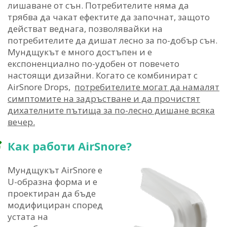
лишаване от сън. Потребителите няма да
трябва да чакат ефектите да започнат, защото
действат веднага, позволявайки на
потребителите да дишат лесно за по-добър сън.
Мундщукът е много достъпен и е
експоненциално по-удобен от повечето
настоящи дизайни. Когато се комбинират с
AirSnore Drops,
потребителите могат да намалят
симптомите на задръстване и да прочистят
дихателните пътища за по-лесно дишане всяка
вечер.
Как работи AirSnore?
Мундщукът AirSnore е
U-образна форма и е
проектиран да бъде
модифициран според
устата на