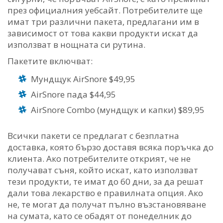
през официалния уебсайт. Потребителите ще
имат три различни пакета, предлагани им в
зависимост от това какви продукти искат да
използват в нощната си рутина.
Пакетите включват:
Мундщук AirSnore $49,95
AirSnore пада $44,95
AirSnore Combo (мундщук и капки) $89,95
Всички пакети се предлагат с безплатна
доставка, която бързо доставя всяка поръчка до
клиента. Ако потребителите открият, че не
получават съня, който искат, като използват
тези продукти, те имат до 60 дни, за да решат
дали това лекарство е правилната опция. Ако
не, те могат да получат пълно възстановяване
на сумата, като се обадят от понеделник до