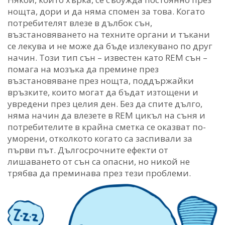
нощта, дори и да няма спомен за това. Когато
потребителят влезе в дълбок сън,
възстановяването на техните органи и тъкани
се лекува и не може да бъде излекувано по друг
начин. Този тип сън – известен като REM сън –
помага на мозъка да премине през
възстановяване през нощта, поддържайки
връзките, които могат да бъдат изтощени и
увредени през целия ден. Без да спите дълго,
няма начин да влезете в REM цикъл на съня и
потребителите в крайна сметка се оказват по-
уморени, отколкото когато са заспивали за
първи път. Дългосрочните ефекти от
лишаването от сън са опасни, но никой не
трябва да преминава през тези проблеми.