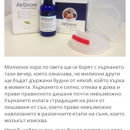
Милиони хора по света ще се борят с хъркането
тази вечер, което означава, че милиони други
ще бъдат държани будни от някой, който хърка
в момента. Хъркането е силно, отеква в дома и
прави правилното дишане почти невъзможно.
Хъркането излага страдащия на риск от
лишаване от сън, което прави невъзможно
навлизането в различните етапи на съня, които
мозъкът изисква.
Някой, който хърка, се събужда постоянно през