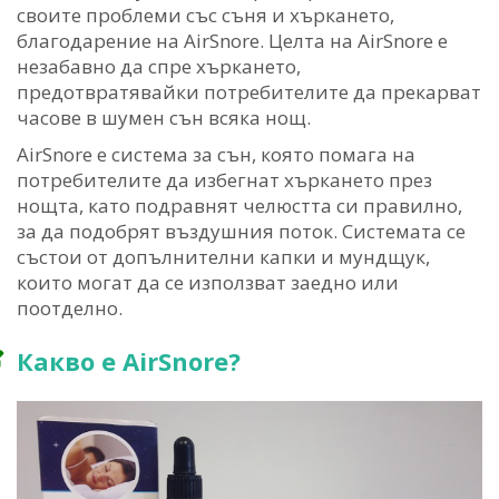
своите проблеми със съня и хъркането,
благодарение на AirSnore. Целта на AirSnore е
незабавно да спре хъркането,
предотвратявайки потребителите да прекарват
часове в шумен сън всяка нощ.
AirSnore е система за сън, която помага на
потребителите да избегнат хъркането през
нощта, като подравнят челюстта си правилно,
за да подобрят въздушния поток. Системата се
състои от допълнителни капки и мундщук,
които могат да се използват заедно или
поотделно.
Какво е AirSnore?