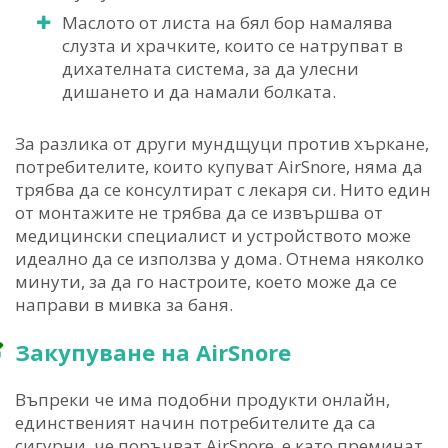
Маслото от листа на бял бор намалява
слузта и храчките, които се натрупват в
дихателната система, за да улесни
дишането и да намали болката.
За разлика от други мундщуци против хъркане,
потребителите, които купуват AirSnore, няма да
трябва да се консултират с лекаря си. Нито един
от монтажите не трябва да се извършва от
медицински специалист и устройството може
идеално да се използва у дома. Отнема няколко
минути, за да го настроите, което може да се
направи в мивка за баня.
Закупуване на AirSnore
Въпреки че има подобни продукти онлайн,
единственият начин потребителите да са
сигурни, че поръчват AirSnore, е като преминат