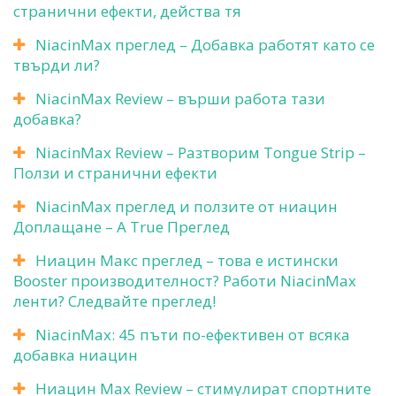
странични ефекти, действа тя
NiacinMax преглед – Добавка работят като се
твърди ли?
NiacinMax Review – върши работа тази
добавка?
NiacinMax Review – Разтворим Tongue Strip –
Ползи и странични ефекти
NiacinMax преглед и ползите от ниацин
Доплащане – A True Преглед
Ниацин Макс преглед – това е истински
Booster производителност? Работи NiacinMax
ленти? Следвайте преглед!
NiacinMax: 45 пъти по-ефективен от всяка
добавка ниацин
Ниацин Max Review – стимулират спортните